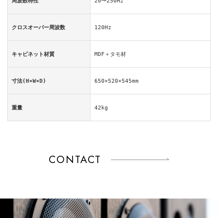
周波数特性
20〜250Hz
クロスオーバー周波数
120Hz
キャビネット材質
MDF＋タモ材
寸法(H×W×D)
650×520×545mm
重量
42kg
CONTACT