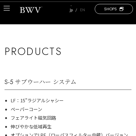
コ
ナ
ン
ビ
SHOPS
Jp
EN
テ
ゲ
ン
ー
ツ
シ
へ
ョ
ス
ン
キ
に
PRODUCTS
ッ
移
プ
動
S-5 サブウーハー システム
LF：15"ラジアルシャシー
ペーパーコーン
フェアライト磁気回路
伸びやかな低域再生
オプションでLPF（ローパスフィルター内蔵）バージョン