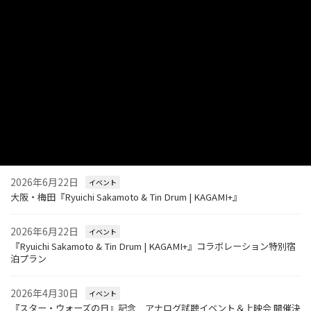
2024年9月13日
最近の投稿
2026年6月3日
イベント
BWV 2026 サウンドツアー 開催決定
2026年7月27日
イベント
大阪・梅田『Open Reel Night Vol.1「音楽図鑑」』
2026年6月22日
イベント
大阪・梅田『Ryuichi Sakamoto & Tin Drum | KAGAMI+』
2026年6月22日
イベント
『Ryuichi Sakamoto & Tin Drum | KAGAMI+』コラボレーション特別宿
泊プラン
2026年4月30日
イベント
『スター・ウォーズの日』記念 アナログ試聴イベント＆上映会 開催決